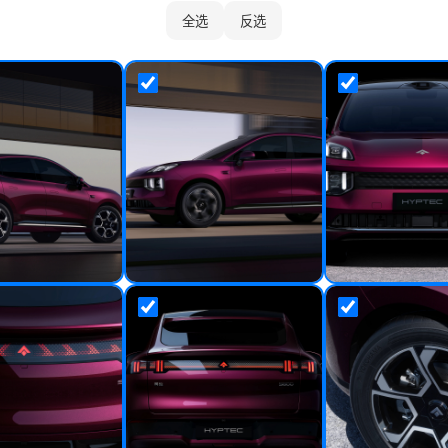
全选
反选