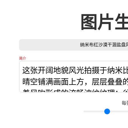
图片
纳米布红沙漠干涸盐盘
简介
每